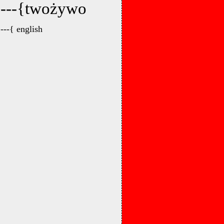
---{twożywo
---{ english