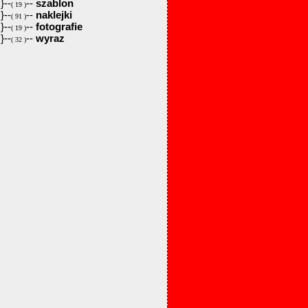
}--
--
szablon
( 19 )
}--
--
naklejki
( 91 )
}--
--
fotografie
( 19 )
}--
--
wyraz
( 32 )