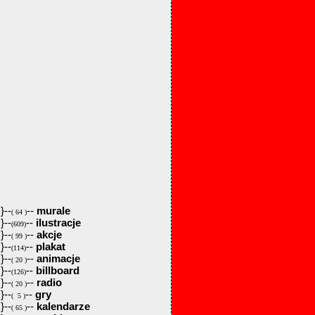
}--
--
murale
( 64 )
}--
--
ilustracje
(609)
}--
--
akcje
( 99 )
}--
--
plakat
(114)
}--
--
animacje
( 20 )
}--
--
billboard
(126)
}--
--
radio
( 20 )
}--
--
gry
( 5 )
}--
--
kalendarze
( 65 )