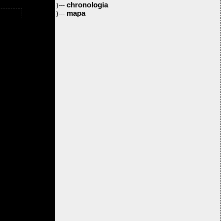
chronologia
}---
mapa
}---