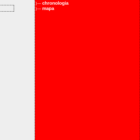
chronologia
}---
mapa
}---