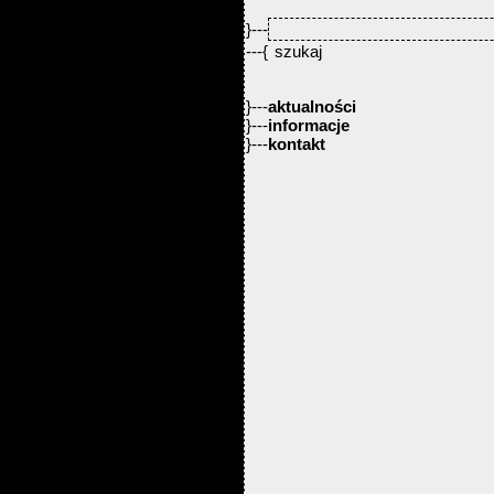
}---
---{
}---
aktualności
}---
informacje
}---
kontakt