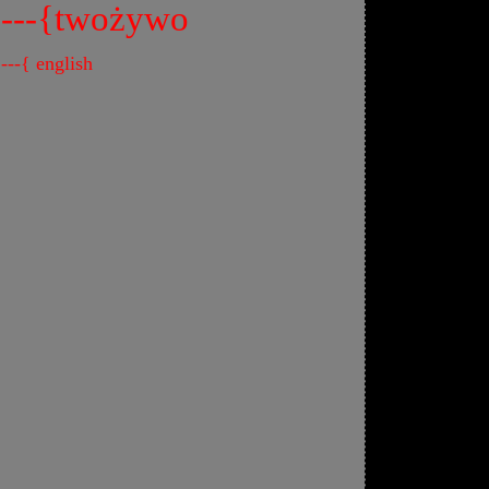
---{twożywo
---{ english