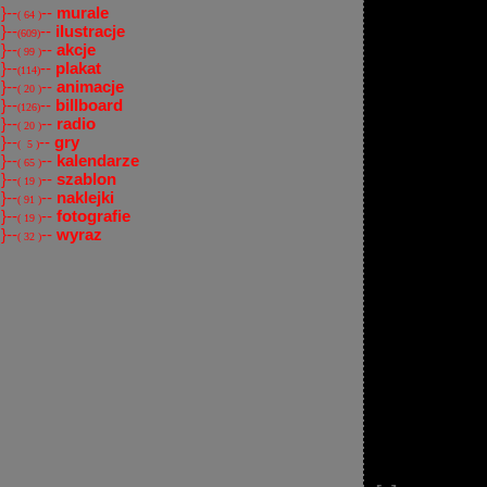
}--
--
murale
( 64 )
}--
--
ilustracje
(609)
}--
--
akcje
( 99 )
}--
--
plakat
(114)
}--
--
animacje
( 20 )
}--
--
billboard
(126)
}--
--
radio
( 20 )
}--
--
gry
( 5 )
}--
--
kalendarze
( 65 )
}--
--
szablon
( 19 )
}--
--
naklejki
( 91 )
}--
--
fotografie
( 19 )
}--
--
wyraz
( 32 )