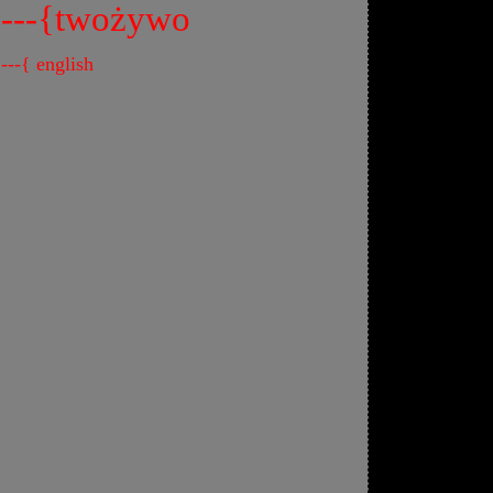
---{twożywo
---{ english