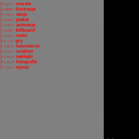
}--
--
murale
( 64 )
}--
--
ilustracje
(609)
}--
--
akcje
( 99 )
}--
--
plakat
(114)
}--
--
animacje
( 20 )
}--
--
billboard
(126)
}--
--
radio
( 20 )
}--
--
gry
( 5 )
}--
--
kalendarze
( 65 )
}--
--
szablon
( 19 )
}--
--
naklejki
( 91 )
}--
--
fotografie
( 19 )
}--
--
wyraz
( 32 )