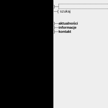
}---
---{
}---
aktualności
}---
informacje
}---
kontakt