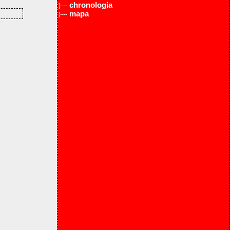
chronologia
}---
mapa
}---