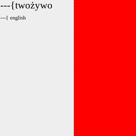
---{twożywo
---{ english