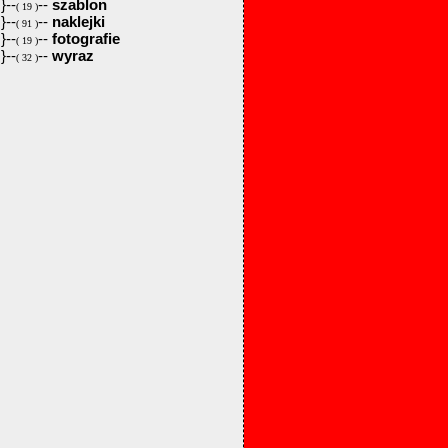
}--
--
szablon
( 19 )
}--
--
naklejki
( 91 )
}--
--
fotografie
( 19 )
}--
--
wyraz
( 32 )