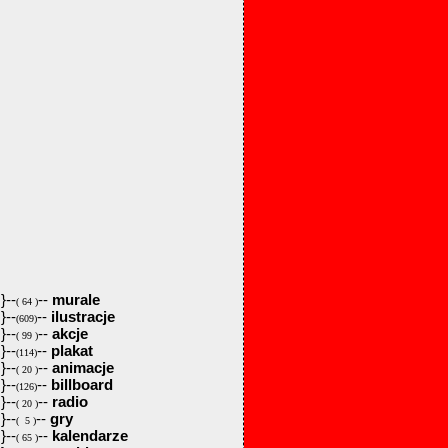
}--
--
murale
( 64 )
}--
--
ilustracje
(609)
}--
--
akcje
( 99 )
}--
--
plakat
(114)
}--
--
animacje
( 20 )
}--
--
billboard
(126)
}--
--
radio
( 20 )
}--
--
gry
( 5 )
}--
--
kalendarze
( 65 )