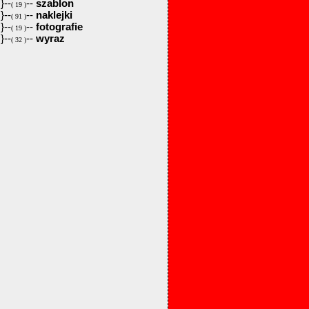
}--
--
szablon
( 19 )
}--
--
naklejki
( 91 )
}--
--
fotografie
( 19 )
}--
--
wyraz
( 32 )