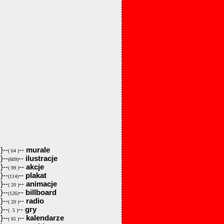
}--
--
murale
( 64 )
}--
--
ilustracje
(609)
}--
--
akcje
( 99 )
}--
--
plakat
(114)
}--
--
animacje
( 20 )
}--
--
billboard
(126)
}--
--
radio
( 20 )
}--
--
gry
( 5 )
}--
--
kalendarze
( 65 )