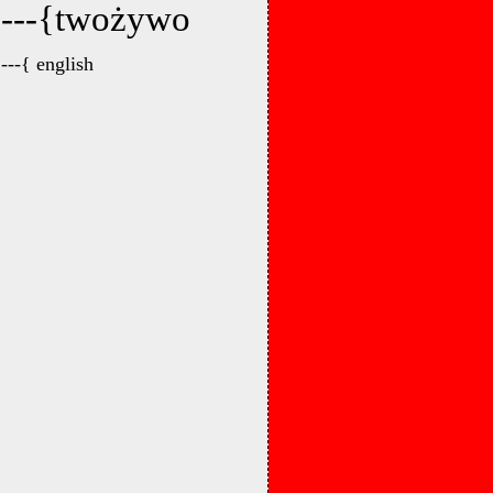
---{twożywo
---{ english