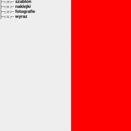
}--
--
szablon
( 19 )
}--
--
naklejki
( 91 )
}--
--
fotografie
( 19 )
}--
--
wyraz
( 32 )