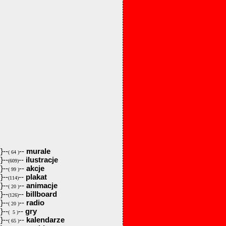
}--
--
murale
( 64 )
}--
--
ilustracje
(609)
}--
--
akcje
( 99 )
}--
--
plakat
(114)
}--
--
animacje
( 20 )
}--
--
billboard
(126)
}--
--
radio
( 20 )
}--
--
gry
( 5 )
}--
--
kalendarze
( 65 )