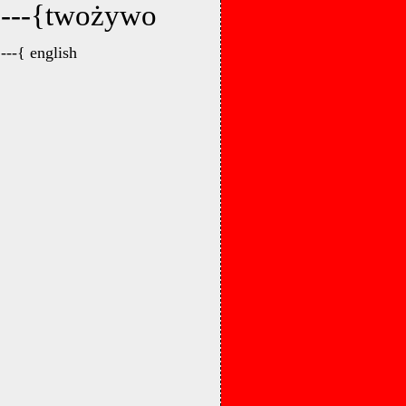
---{twożywo
---{ english