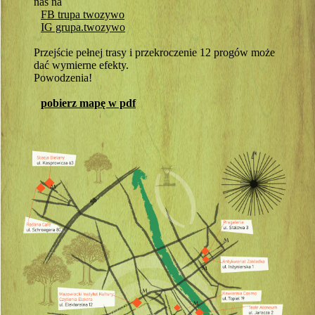
nas na
FB trupa twozywo
IG grupa.twozywo
Przejście pełnej trasy i przekroczenie 12 progów może
dać wymierne efekty.
Powodzenia!
pobierz mapę w pdf