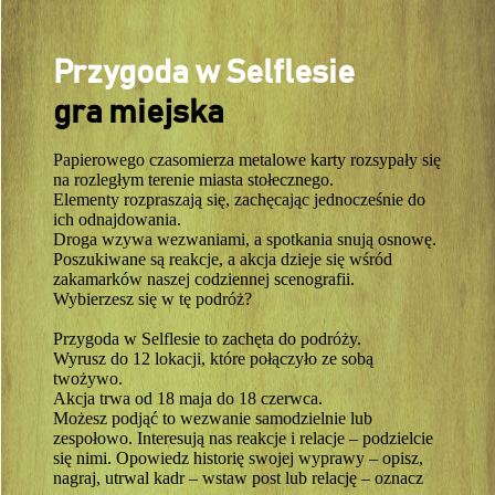
Przygoda w Selflesie
gra miejska
Papierowego czasomierza metalowe karty rozsypały się
na rozległym terenie miasta stołecznego.
Elementy rozpraszają się, zachęcając jednocześnie do
ich odnajdowania.
Droga wzywa wezwaniami, a spotkania snują osnowę.
Poszukiwane są reakcje, a akcja dzieje się wśród
zakamarków naszej codziennej scenografii.
Wybierzesz się w tę podróż?
Przygoda w Selflesie to zachęta do podróży.
Wyrusz do 12 lokacji, które połączyło ze sobą
twożywo.
Akcja trwa od 18 maja do 18 czerwca.
Możesz podjąć to wezwanie samodzielnie lub
zespołowo. Interesują nas reakcje i relacje – podzielcie
się nimi. Opowiedz historię swojej wyprawy – opisz,
nagraj, utrwal kadr – wstaw post lub relację – oznacz