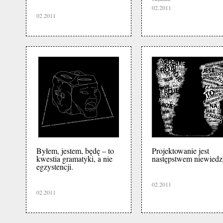
02.2011
02.2011
Byłem, jestem, będę – to
Projektowanie jest
kwestia gramatyki, a nie
następstwem niewiedz
egzystencji.
02.2011
02.2011