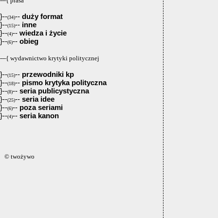
---{ prasa
}--
--
duży format
(34)
}--
--
inne
(15)
}--
--
wiedza i życie
(4)
}--
--
obieg
(6)
---{ wydawnictwo krytyki politycznej
}--
--
przewodniki kp
(15)
}--
--
pismo krytyka polityczna
(18)
}--
--
seria publicystyczna
(8)
}--
--
seria idee
(25)
}--
--
poza seriami
(6)
}--
--
seria kanon
(4)
© twożywo