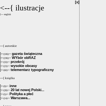
[x]
<--{
ilustracje
}--- english
---{ autorskie
}--
--
gazeta świąteczna
(106)
}--
--
WYbór obRAZ
(196)
}--
--
przekrój
(33)
}--
--
wysokie obcasy
(23)
}--
--
telementarz typograficzny
(60)
---{ książka
}--
--
inne
(9)
}--
--
20 lat nowej Polski...
(28)
}--
--
Polityka a płeć
(5)
}--
--
Warszawa...
(14)