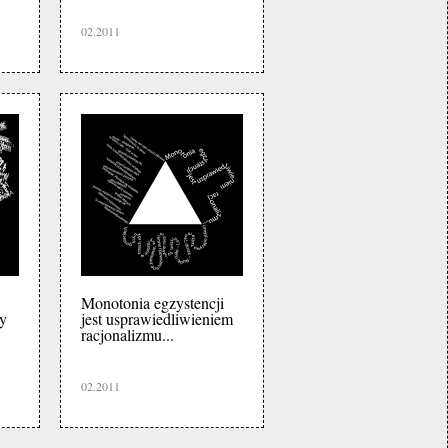
02.2011
Monotonia egzystencji
y
jest usprawiedliwieniem
racjonalizmu...
02.2011