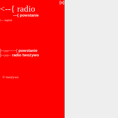
[x]
<--{
radio
---{
powstanie
}--- english
}--
------{
powstanie
(10)
}--
--
radio twożywo
(10)
© twożywo