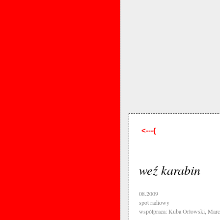
<---{
weź karabin
08.2009
spot radiowy
współpraca: Kuba Orłowski, Marc