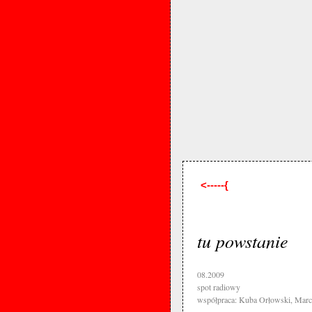
<-----{
tu powstanie
08.2009
spot radiowy
współpraca: Kuba Orłowski, Marc