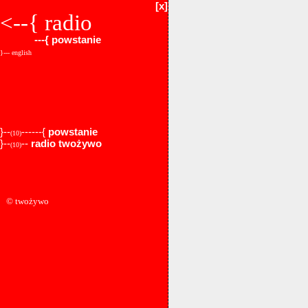
[x]
<--{
radio
---{
powstanie
}--- english
}--
------{
powstanie
(10)
}--
--
radio twożywo
(10)
© twożywo