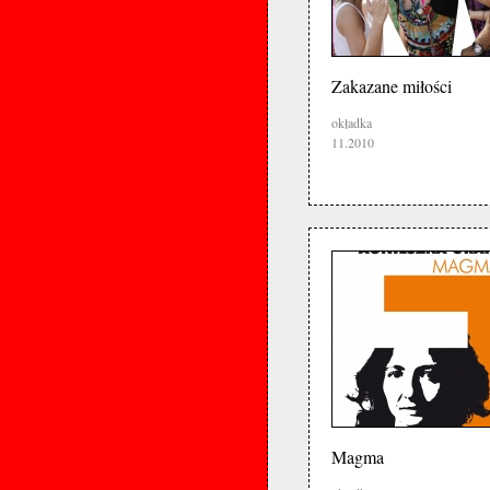
Zakazane miłości
okładka
11.2010
Magma