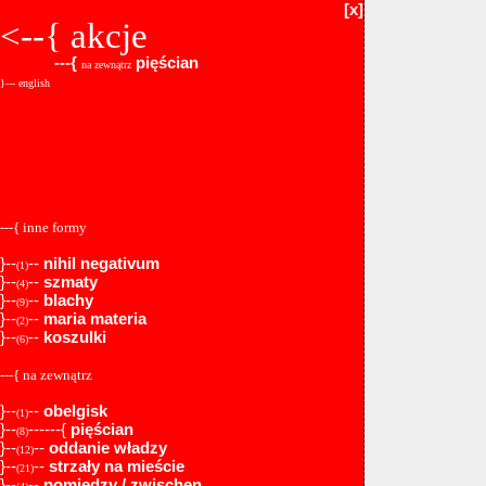
[x]
<--{
akcje
---{
pięścian
na zewnątrz
}--- english
---{ inne formy
}--
--
nihil negativum
(1)
}--
--
szmaty
(4)
}--
--
blachy
(9)
}--
--
maria materia
(2)
}--
--
koszulki
(6)
---{ na zewnątrz
}--
--
obelgisk
(1)
}--
------{
pięścian
(8)
}--
--
oddanie władzy
(12)
}--
--
strzały na mieście
(21)
}--
--
pomiędzy / zwischen