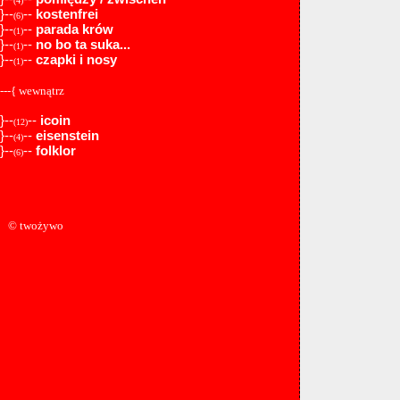
(4)
}--
--
kostenfrei
(6)
}--
--
parada krów
(1)
}--
--
no bo ta suka...
(1)
}--
--
czapki i nosy
(1)
---{ wewnątrz
}--
--
icoin
(12)
}--
--
eisenstein
(4)
}--
--
folklor
(6)
© twożywo