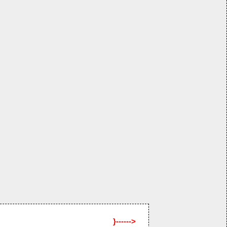
}------>