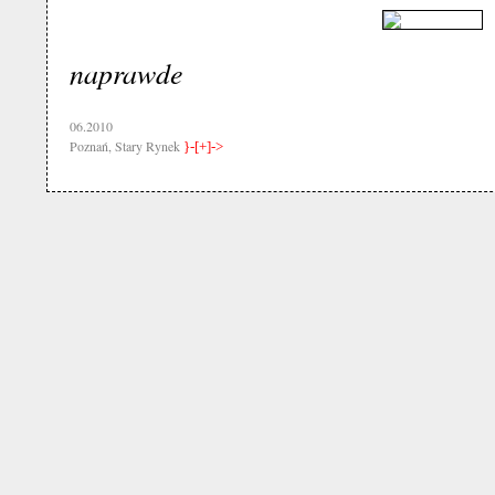
naprawde
06.2010
Poznań, Stary Rynek
}-[+]->