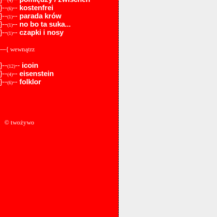
(4)
}--
--
kostenfrei
(6)
}--
--
parada krów
(1)
}--
--
no bo ta suka...
(1)
}--
--
czapki i nosy
(1)
---{ wewnątrz
}--
--
icoin
(12)
}--
--
eisenstein
(4)
}--
--
folklor
(6)
© twożywo