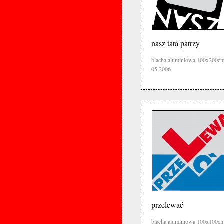
nasz tata patrzy
blacha aluminiowa 100x200c
05.2006
przelewać
blacha aluminiowa 100x100c