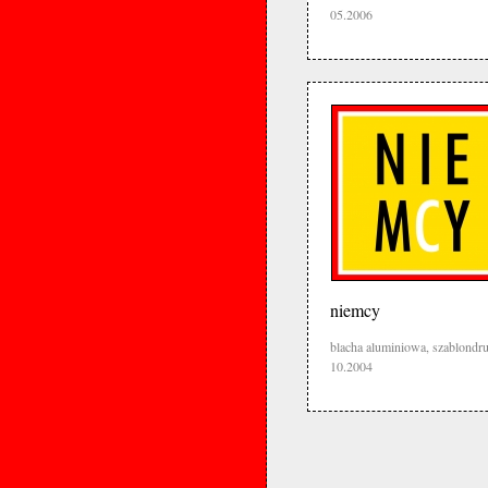
05.2006
niemcy
blacha aluminiowa, szablondr
10.2004