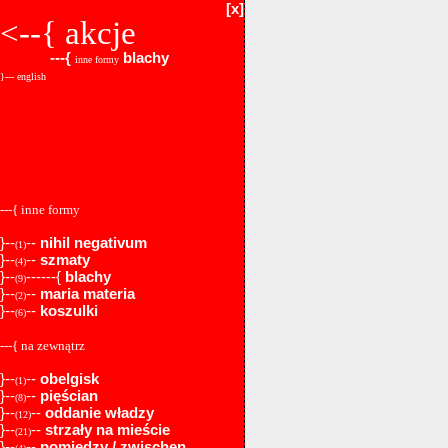
[x]
<--{
akcje
---{
blachy
inne formy
}--- english
---{ inne formy
}--
--
nihil negativum
(1)
}--
--
szmaty
(4)
}--
------{
blachy
(9)
}--
--
maria materia
(2)
}--
--
koszulki
(6)
---{ na zewnątrz
}--
--
obelgisk
(1)
}--
--
pięścian
(8)
}--
--
oddanie władzy
(12)
}--
--
strzały na mieście
(21)
}--
--
pomiędzy / zwischen