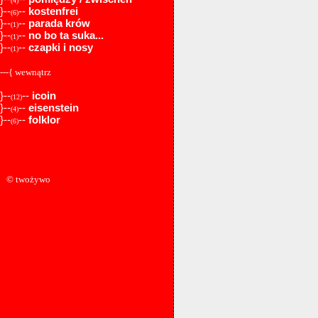
(4)
}--
--
kostenfrei
(6)
}--
--
parada krów
(1)
}--
--
no bo ta suka...
(1)
}--
--
czapki i nosy
(1)
---{ wewnątrz
}--
--
icoin
(12)
}--
--
eisenstein
(4)
}--
--
folklor
(6)
© twożywo