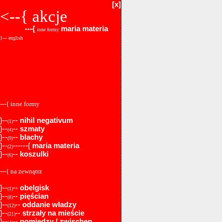
[x]
<--{
akcje
---{
maria materia
inne formy
}--- english
---{ inne formy
}--
--
nihil negativum
(1)
}--
--
szmaty
(4)
}--
--
blachy
(9)
}--
------{
maria materia
(2)
}--
--
koszulki
(6)
---{ na zewnątrz
}--
--
obelgisk
(1)
}--
--
pięścian
(8)
}--
--
oddanie władzy
(12)
}--
--
strzały na mieście
(21)
}--
--
pomiędzy / zwischen