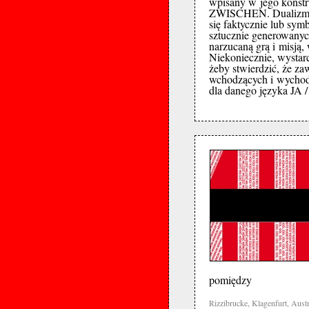
wpisany w jego konstr
ZWISCHEN. Dualizm, c
się faktycznie lub sym
sztucznie generowanych
narzucaną grą i misją,
Niekoniecznie, wystarc
żeby stwierdzić, że 
wchodzących i wychod
dla danego języka JA
pomiędzy
Rizzibrucke, Klagenfurt, Austr