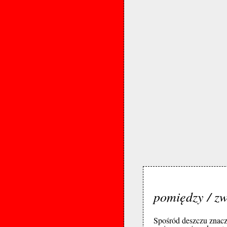
pomiędzy / z
Spośród deszczu znacz