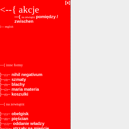
[x]
<--{
akcje
---{
pomiędzy /
na zewnątrz
zwischen
}--- english
---{ inne formy
}--
--
nihil negativum
(1)
}--
--
szmaty
(4)
}--
--
blachy
(9)
}--
--
maria materia
(2)
}--
--
koszulki
(6)
---{ na zewnątrz
}--
--
obelgisk
(1)
}--
--
pięścian
(8)
}--
--
oddanie władzy
(12)
}--
--
strzały na mieście
(21)