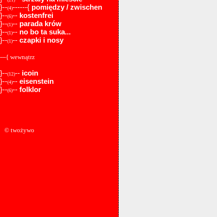
}--
------{
pomiędzy / zwischen
(4)
}--
--
kostenfrei
(6)
}--
--
parada krów
(1)
}--
--
no bo ta suka...
(1)
}--
--
czapki i nosy
(1)
---{ wewnątrz
}--
--
icoin
(12)
}--
--
eisenstein
(4)
}--
--
folklor
(6)
© twożywo