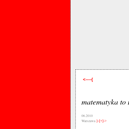
<----{
matematyka to
06.2010
Warszawa
}-[+]->