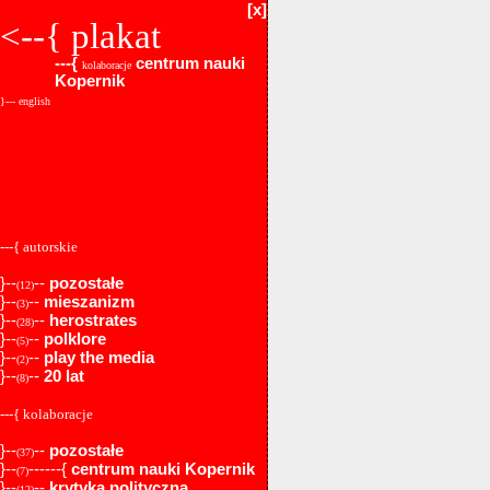
[x]
<--{
plakat
---{
centrum nauki
kolaboracje
Kopernik
}--- english
---{ autorskie
}--
--
pozostałe
(12)
}--
--
mieszanizm
(3)
}--
--
herostrates
(28)
}--
--
polklore
(5)
}--
--
play the media
(2)
}--
--
20 lat
(8)
---{ kolaboracje
}--
--
pozostałe
(37)
}--
------{
centrum nauki Kopernik
(7)
}--
--
krytyka polityczna
(12)