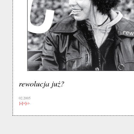
rewolucja już?
02.2005
}-[+]->