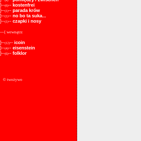
(4)
}--
--
kostenfrei
(6)
}--
--
parada krów
(1)
}--
--
no bo ta suka...
(1)
}--
--
czapki i nosy
(1)
---{ wewnątrz
}--
--
icoin
(12)
}--
--
eisenstein
(4)
}--
--
folklor
(6)
© twożywo