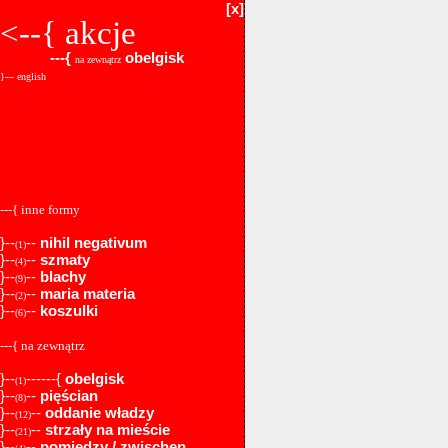
[x]
<--{
akcje
---{
obelgisk
na zewnątrz
}--- english
---{ inne formy
}--
--
nihil negativum
(1)
}--
--
szmaty
(4)
}--
--
blachy
(9)
}--
--
maria materia
(2)
}--
--
koszulki
(6)
---{ na zewnątrz
}--
------{
obelgisk
(1)
}--
--
pięścian
(8)
}--
--
oddanie władzy
(12)
}--
--
strzały na mieście
(21)
}--
--
pomiędzy / zwischen