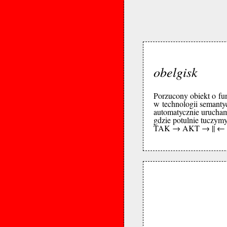
obelgisk
Porzucony obiekt o fun
w technologii semanty
automatycznie urucham
gdzie potulnie tuczymy
TAK → AKT → || ←