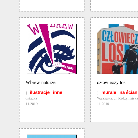
Wbrew naturze
człowieczy los
ilustracje
inne
murale
na ścian
}--
--
}--
--
okładka
Warszawa, ul. Radzymińska
11.2010
11.2010