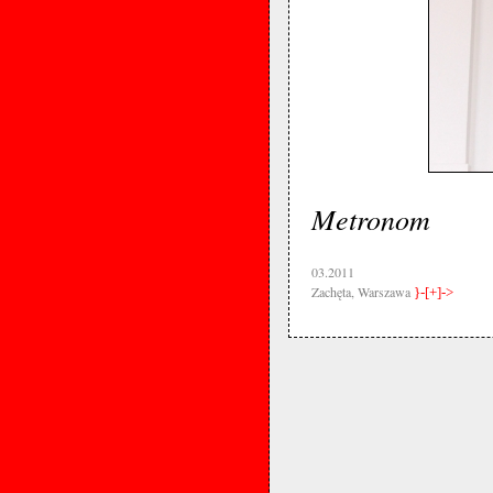
Metronom
03.2011
Zachęta, Warszawa
}-[+]->