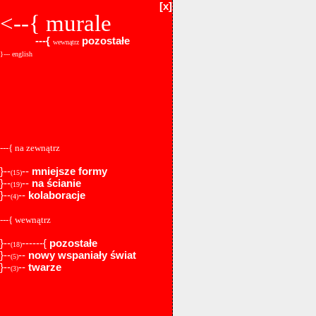
[x]
<--{
murale
---{
pozostałe
wewnątrz
}--- english
---{ na zewnątrz
}--
--
mniejsze formy
(15)
}--
--
na ścianie
(19)
}--
--
kolaboracje
(4)
---{ wewnątrz
}--
------{
pozostałe
(18)
}--
--
nowy wspaniały świat
(5)
}--
--
twarze
(3)