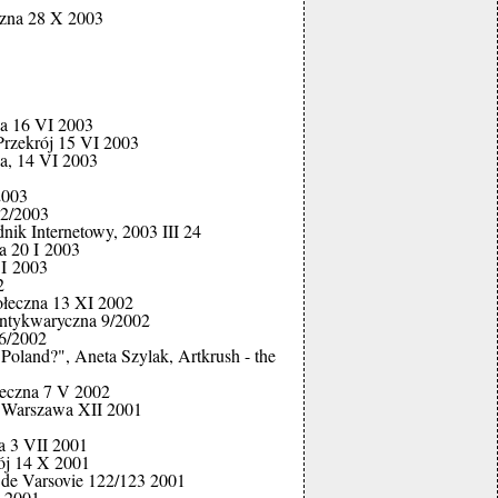
czna 28 X 2003
a 16 VI 2003
Przekrój 15 VI 2003
a, 14 VI 2003
2003
12/2003
ik Internetowy, 2003 III 24
a 20 I 2003
 I 2003
2
ołeczna 13 XI 2002
Antykwaryczna 9/2002
 6/2002
 Poland?", Aneta Szylak, Artkrush - the
eczna 7 V 2002
e Warszawa XII 2001
 3 VII 2001
ój 14 X 2001
r de Varsovie 122/123 2001
X 2001