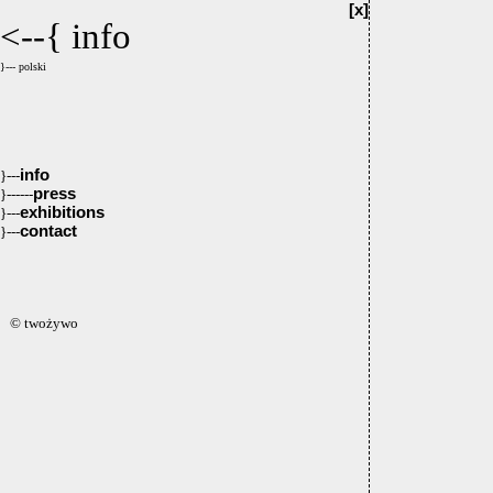
[x]
<--{
info
}--- polski
info
}---
press
}------
exhibitions
}---
contact
}---
© twożywo