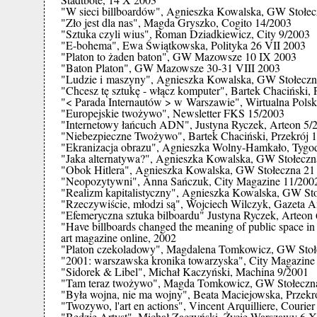
"W sieci billboardów", Agnieszka Kowalska, GW Stołe
"Zło jest dla nas", Magda Gryszko, Cogito 14/2003
"Sztuka czyli wius", Roman Dziadkiewicz, City 9/2003
"E-bohema", Ewa Świątkowska, Polityka 26 VII 2003
"Platon to żaden baton", GW Mazowsze 10 IX 2003
"Baton Platon", GW Mazowsze 30-31 VIII 2003
"Ludzie i maszyny", Agnieszka Kowalska, GW Stołeczn
"Chcesz tę sztukę - włącz komputer", Bartek Chaciński, 
"< Parada Internautów > w Warszawie", Wirtualna Polsk
"Europejskie twożywo", Newsletter FKS 15/2003
"Internetowy łańcuch ADN", Justyna Ryczek, Arteon 5/
"Niebezpieczne Twożywo", Bartek Chaciński, Przekrój 
"Ekranizacja obrazu", Agnieszka Wolny-Hamkało, Tygodn
"Jaka alternatywa?", Agnieszka Kowalska, GW Stołeczn
"Obok Hitlera", Agnieszka Kowalska, GW Stołeczna 21
"Neopozytywni", Anna Sańczuk, City Magazine 11/200
"Realizm kapitalistyczny", Agnieszka Kowalska, GW St
"Rzeczywiście, młodzi są", Wojciech Wilczyk, Gazeta 
"Efemeryczna sztuka bilboardu" Justyna Ryczek, Arteon
"Have billboards changed the meaning of public space in
art magazine online, 2002
"Platon czekoladowy", Magdalena Tomkowicz, GW Stoł
"2001: warszawska kronika towarzyska", City Magazin
"Sidorek & Libel", Michał Kaczyński, Machina 9/2001
"Tam teraz twożywo", Magda Tomkowicz, GW Stołeczna
"Była wojna, nie ma wojny", Beata Maciejowska, Przekr
"Twozywo, l'art en actions", Vincent Arquilliere, Courie
"Będzie Artyst", Michał Zaczyński, Życie Warszawy 6 