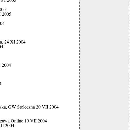
005
I 2005
004
a, 24 XI 2004
04
X 2004
4
lska, GW Stołeczna 20 VII 2004
szawa Online 19 VII 2004
II 2004