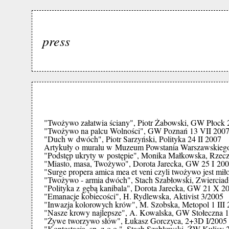
press
"Twożywo załatwia ściany", Piotr Żabowski, GW Płock 
"Twożywo na palcu Wolności", GW Poznań 13 VII 200
"Duch w dwóch", Piotr Sarzyński, Polityka 24 II 2007
Artykuły o muralu w Muzeum Powstania Warszawskieg
"Podstęp ukryty w postępie", Monika Małkowska, Rzecz
"Miasto, masa, Twożywo", Dorota Jarecka, GW 25 I 20
"Surge propera amica mea et veni czyli twożywo jest mił
"Twożywo - armia dwóch", Stach Szabłowski, Zwierciad
"Polityka z gębą kanibala", Dorota Jarecka, GW 21 X 2
"Emanacje kobiecości", H. Rydlewska, Aktivist 3/2005
"Inwazja kolorowych krów", M. Szobska, Metopol 1 III
"Nasze krowy najlepsze", A. Kowalska, GW Stołeczna 1 
"Żywe tworzywo słów", Łukasz Gorczyca, 2+3D I/2005
"Kontestacja, sp. z o.o.", Stach Szabłowski, ŻW Kulisy 