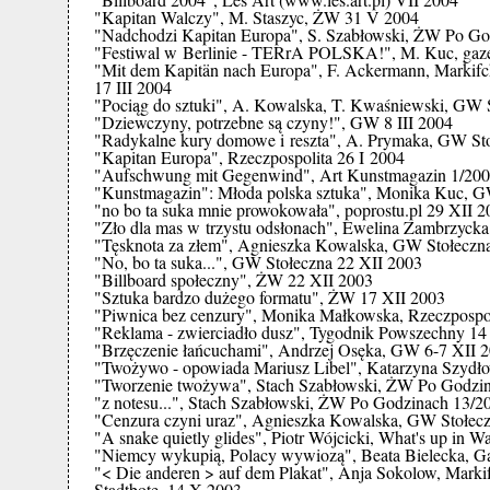
"Kapitan Walczy", M. Staszyc, ŻW 31 V 2004
"Nadchodzi Kapitan Europa", S. Szabłowski, ŻW Po Go
"Festiwal w Berlinie - TERrA POLSKA!", M. Kuc, gaze
"Mit dem Kapitän nach Europa", F. Ackermann, Markifch
17 III 2004
"Pociąg do sztuki", A. Kowalska, T. Kwaśniewski, GW S
"Dziewczyny, potrzebne są czyny!", GW 8 III 2004
"Radykalne kury domowe i reszta", A. Prymaka, GW Sto
"Kapitan Europa", Rzeczpospolita 26 I 2004
"Aufschwung mit Gegenwind", Art Kunstmagazin 1/20
"Kunstmagazin": Młoda polska sztuka", Monika Kuc, 
"no bo ta suka mnie prowokowała", poprostu.pl 29 XII 2
"Zło dla mas w trzystu odsłonach", Ewelina Zambrzyck
"Tęsknota za złem", Agnieszka Kowalska, GW Stołeczn
"No, bo ta suka...", GW Stołeczna 22 XII 2003
"Billboard społeczny", ŻW 22 XII 2003
"Sztuka bardzo dużego formatu", ŻW 17 XII 2003
"Piwnica bez cenzury", Monika Małkowska, Rzeczpospol
"Reklama - zwierciadło dusz", Tygodnik Powszechny 14
"Brzęczenie łańcuchami", Andrzej Osęka, GW 6-7 XII 
"Twożywo - opowiada Mariusz Libel", Katarzyna Szydło
"Tworzenie twożywa", Stach Szabłowski, ŻW Po Godzi
"z notesu...", Stach Szabłowski, ŻW Po Godzinach 13/2
"Cenzura czyni uraz", Agnieszka Kowalska, GW Stołecz
"A snake quietly glides", Piotr Wójcicki, What's up in 
"Niemcy wykupią, Polacy wywiozą", Beata Bielecka, G
"< Die anderen > auf dem Plakat", Anja Sokolow, Markif
Stadtbote, 14 X 2003