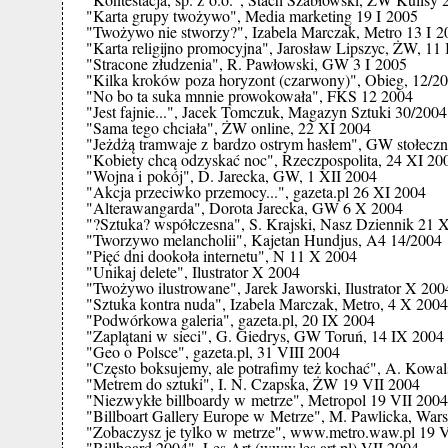
"Karta grupy twożywo", Media marketing 19 I 2005
"Twożywo nie stworzy?", Izabela Marczak, Metro 13 I 2
"Karta religijno promocyjna", Jarosław Lipszyc, ŻW, 11 
"Stracone złudzenia", R. Pawłowski, GW 3 I 2005
"Kilka kroków poza horyzont (czarwony)", Obieg, 12/2
"No bo ta suka mnnie prowokowała", FKS 12 2004
"Jest fajnie...", Jacek Tomczuk, Magazyn Sztuki 30/2004
"Sama tego chciała", ŻW online, 22 XI 2004
"Jeżdżą tramwaje z bardzo ostrym hasłem", GW stołeczn
"Kobiety chcą odzyskać noc", Rzeczpospolita, 24 XI 20
"Wojna i pokój", D. Jarecka, GW, 1 XII 2004
"Akcja przeciwko przemocy...", gazeta.pl 26 XI 2004
"Alterawangarda", Dorota Jarecka, GW 6 X 2004
"?Sztuka? współczesna", S. Krajski, Nasz Dziennik 21 
"Tworzywo melancholii", Kajetan Hundjus, A4 14/2004
"Pięć dni dookoła internetu", N 11 X 2004
"Unikaj delete", Ilustrator X 2004
"Twożywo ilustrowane", Jarek Jaworski, Ilustrator X 200
"Sztuka kontra nuda", Izabela Marczak, Metro, 4 X 2004
"Podwórkowa galeria", gazeta.pl, 20 IX 2004
"Zaplątani w sieci", G. Giedrys, GW Toruń, 14 IX 2004
"Geo o Polsce", gazeta.pl, 31 VIII 2004
"Często boksujemy, ale potrafimy też kochać", A. Kowa
"Metrem do sztuki", I. N. Czapska, ŻW 19 VII 2004
"Niezwykłe billboardy w metrze", Metropol 19 VII 2004
"Billboart Gallery Europe w Metrze", M. Pawlicka, War
"Zobaczysz je tylko w metrze", www.metro.waw.pl 19 V
"Billboard 2004", Les Art (www.les.art.pl) VII 2004