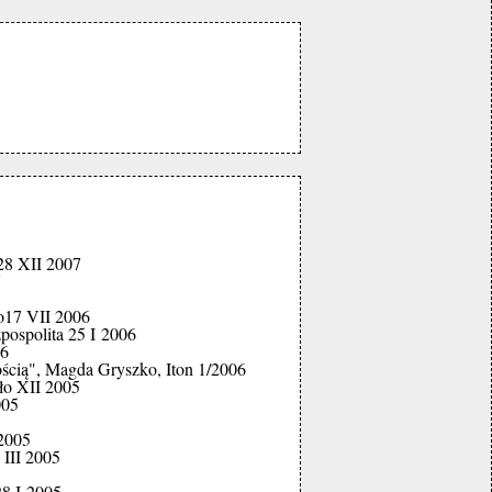
28 XII 2007
7
o17 VII 2006
pospolita 25 I 2006
06
ością", Magda Gryszko, Iton 1/2006
ło XII 2005
005
 2005
III 2005
28 I 2005