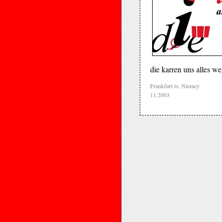
die karren uns alles w
Frankfurt /o, Niemcy
11.2003