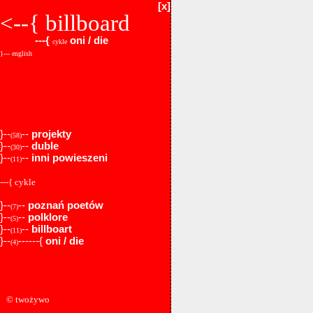
[x]
<--{
billboard
---{
oni / die
cykle
}--- english
}--
--
projekty
(58)
}--
--
duble
(30)
}--
--
inni powieszeni
(11)
---{ cykle
}--
--
poznań poetów
(7)
}--
--
polklore
(5)
}--
--
billboart
(11)
}--
------{
oni / die
(4)
© twożywo