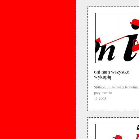
oni nam wszystko
wykupią
Słubice, ul. Jedności Robotnic
przy moście
11.2003