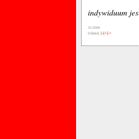
indywiduum jes
10.2008
Gdańsk
}-[+]->