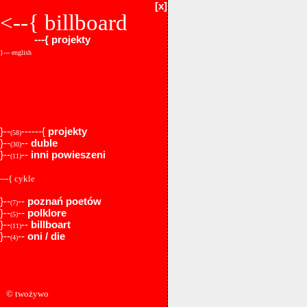
[x]
<--{
billboard
---{
projekty
}--- english
}--
------{
projekty
(58)
}--
--
duble
(30)
}--
--
inni powieszeni
(11)
---{ cykle
}--
--
poznań poetów
(7)
}--
--
polklore
(5)
}--
--
billboart
(11)
}--
--
oni / die
(4)
© twożywo