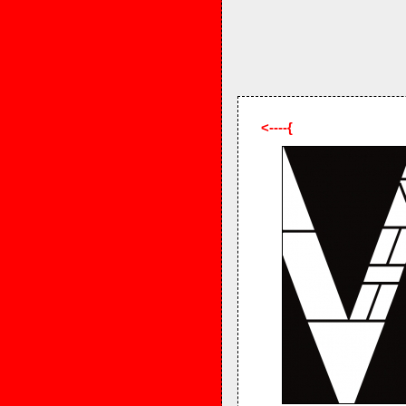
<----{