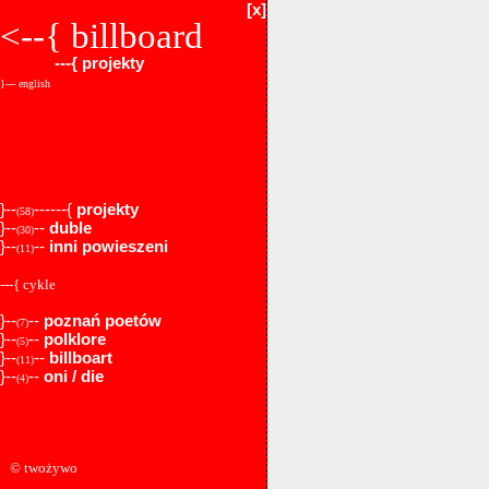
[x]
<--{
billboard
---{
projekty
}--- english
}--
------{
projekty
(58)
}--
--
duble
(30)
}--
--
inni powieszeni
(11)
---{ cykle
}--
--
poznań poetów
(7)
}--
--
polklore
(5)
}--
--
billboart
(11)
}--
--
oni / die
(4)
© twożywo