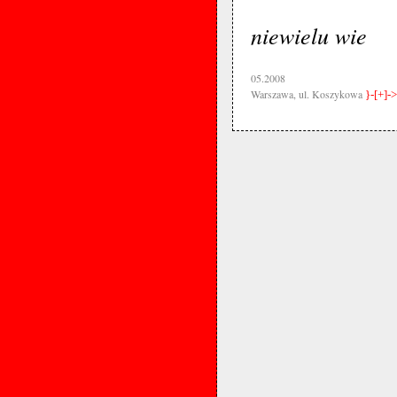
niewielu wie
05.2008
Warszawa, ul. Koszykowa
}-[+]->