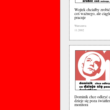
Wojtek chciałby zrobić
coś ważnego, ale ciągl
pracuje
Warszawa
11.2002
Dominik chce odkryć 
dzieje się poza światł
monitora