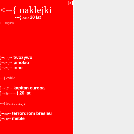
[x]
<--{
naklejki
---{
20 lat
cykle
}--- english
}--
--
twożywo
(15)
}--
--
pinokio
(25)
}--
--
inne
(20)
---{ cykle
}--
--
kapitan europa
(10)
}--
------{
20 lat
(8)
---{ kolaboracje
}--
--
terrordrom breslau
(9)
}--
--
meble
(4)