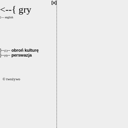
[x]
<--{
gry
}--- english
}--
--
obroń kulturę
(1)
}--
--
perswazja
(4)
© twożywo