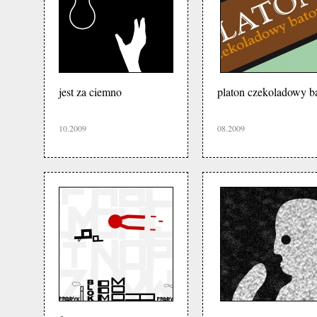
jest za ciemno
platon czekoladowy b
10.2009
08.2009