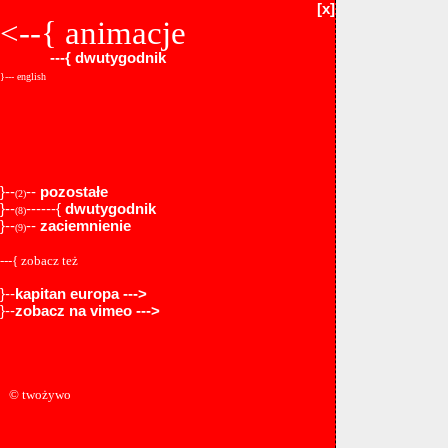
[x]
<--{
animacje
---{
dwutygodnik
}--- english
}--
--
pozostałe
(2)
}--
------{
dwutygodnik
(8)
}--
--
zaciemnienie
(9)
---{ zobacz też
}--
kapitan europa --->
}--
zobacz na vimeo --->
© twożywo