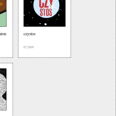
aton
czystos
07.2009