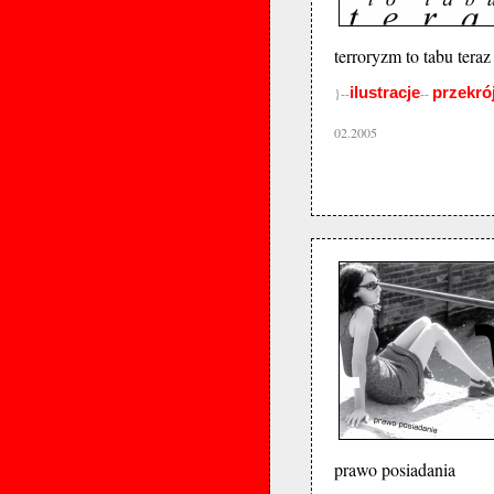
terroryzm to tabu teraz
ilustracje
przekró
}--
--
02.2005
prawo posiadania