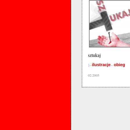
sztukaj
ilustracje
obieg
}--
--
02.2005