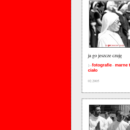
ja go jeszcze czuję
fotografie
marne 
}--
--
ciało
02.2005