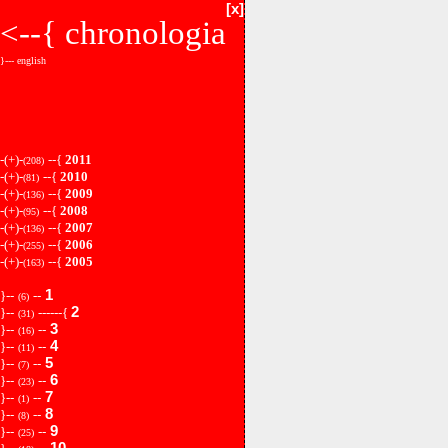
[x]
<--{
chronologia
}--- english
-(+)-
--{
2011
(208)
-(+)-
--{
2010
(81)
-(+)-
--{
2009
(136)
-(+)-
--{
2008
(95)
-(+)-
--{
2007
(136)
-(+)-
--{
2006
(255)
-(+)-
--{
2005
(163)
1
}--
--
(6)
2
}--
------{
(31)
3
}--
--
(16)
4
}--
--
(11)
5
}--
--
(7)
6
}--
--
(23)
7
}--
--
(1)
8
}--
--
(8)
9
}--
--
(25)
10