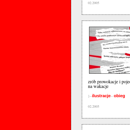
02.2005
zrób prowokacje i poje
na wakacje
ilustracje
obieg
}--
--
02.2005