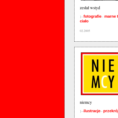
zesłał wstyd
fotografie
marne 
}--
--
ciało
02.2005
niemcy
ilustracje
przekró
}--
--