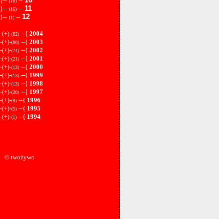
}--
--
(18)
11
}--
--
(16)
12
}--
--
(1)
-(+)-
--{
2004
(82)
-(+)-
--{
2003
(80)
-(+)-
--{
2002
(74)
-(+)-
--{
2001
(21)
-(+)-
--{
2000
(13)
-(+)-
--{
1999
(13)
-(+)-
--{
1998
(13)
-(+)-
--{
1997
(30)
-(+)-
--{
1996
(9)
-(+)-
--{
1995
(5)
-(+)-
--{
1994
(1)
© twożywo