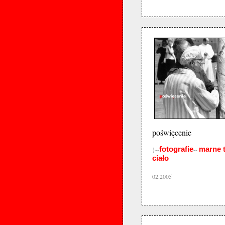
poświęcenie
fotografie
marne 
}--
--
ciało
02.2005