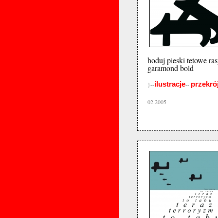
hoduj pieski tetowe ra
garamond bold
ilustracje
przekró
}--
--
02.2005