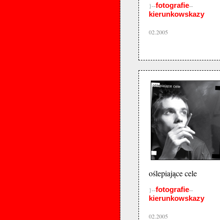
fotografie
}--
--
kierunkowskazy
02.2005
oślepiające cele
fotografie
}--
--
kierunkowskazy
02.2005