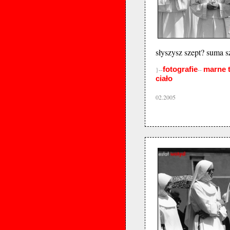
słyszysz szept? suma s
fotografie
marne 
}--
--
ciało
02.2005