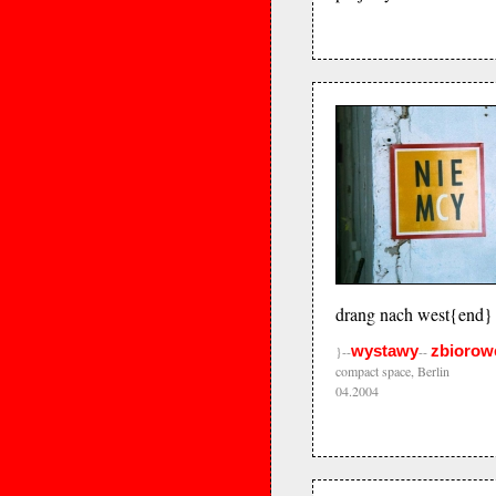
drang nach west{end}
wystawy
zbiorow
}--
--
compact space, Berlin
04.2004