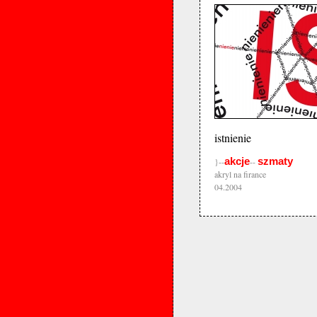
istnienie
akcje
szmaty
}--
--
akryl na firance
04.2004