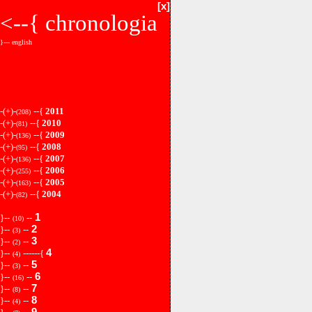
[x]
<--{
chronologia
}--- english
-(+)-
--{
2011
(208)
-(+)-
--{
2010
(81)
-(+)-
--{
2009
(136)
-(+)-
--{
2008
(95)
-(+)-
--{
2007
(136)
-(+)-
--{
2006
(255)
-(+)-
--{
2005
(163)
-(+)-
--{
2004
(82)
1
}--
--
(10)
2
}--
--
(3)
3
}--
--
(2)
4
}--
------{
(4)
5
}--
--
(3)
6
}--
--
(16)
7
}--
--
(8)
8
}--
--
(4)
9