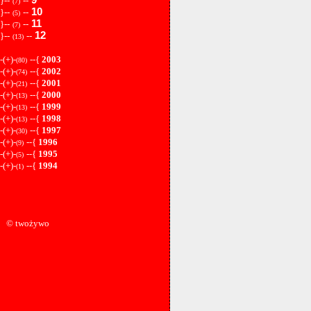
}--
--
(7)
10
}--
--
(5)
11
}--
--
(7)
12
}--
--
(13)
-(+)-
--{
2003
(80)
-(+)-
--{
2002
(74)
-(+)-
--{
2001
(21)
-(+)-
--{
2000
(13)
-(+)-
--{
1999
(13)
-(+)-
--{
1998
(13)
-(+)-
--{
1997
(30)
-(+)-
--{
1996
(9)
-(+)-
--{
1995
(5)
-(+)-
--{
1994
(1)
© twożywo