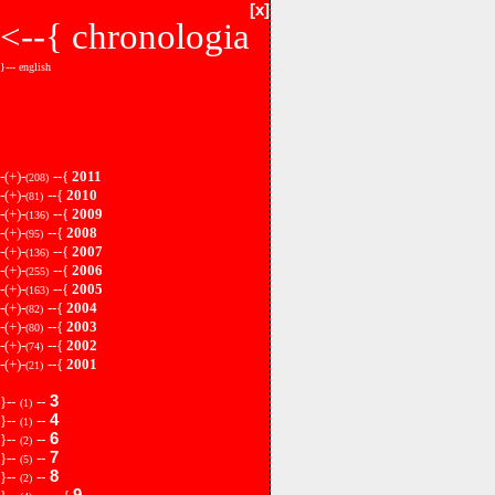
[x]
<--{
chronologia
}--- english
-(+)-
--{
2011
(208)
-(+)-
--{
2010
(81)
-(+)-
--{
2009
(136)
-(+)-
--{
2008
(95)
-(+)-
--{
2007
(136)
-(+)-
--{
2006
(255)
-(+)-
--{
2005
(163)
-(+)-
--{
2004
(82)
-(+)-
--{
2003
(80)
-(+)-
--{
2002
(74)
-(+)-
--{
2001
(21)
3
}--
--
(1)
4
}--
--
(1)
6
}--
--
(2)
7
}--
--
(5)
8
}--
--
(2)
9