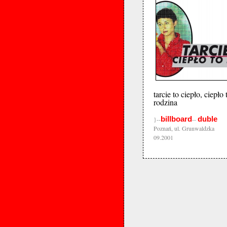
tarcie to ciepło, ciepło 
rodzina
billboard
duble
}--
--
Poznań, ul. Grunwaldzka
09.2001