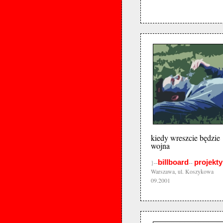
kiedy wreszcie będzie
wojna
billboard
projekty
}--
--
Warszawa, ul. Koszykowa
09.2001