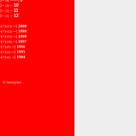
}--
------{
(4)
10
}--
--
(3)
11
}--
--
(2)
12
}--
--
(1)
-(+)-
--{
2000
(13)
-(+)-
--{
1999
(13)
-(+)-
--{
1998
(13)
-(+)-
--{
1997
(30)
-(+)-
--{
1996
(9)
-(+)-
--{
1995
(5)
-(+)-
--{
1994
(1)
© twożywo