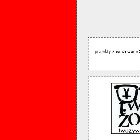
projekty zrealizowane