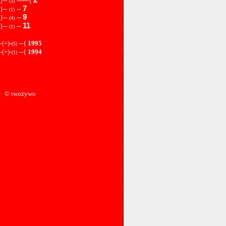
}--
------{
(3)
7
}--
--
(1)
9
}--
--
(4)
11
}--
--
(1)
-(+)-
--{
1995
(5)
-(+)-
--{
1994
(1)
© twożywo