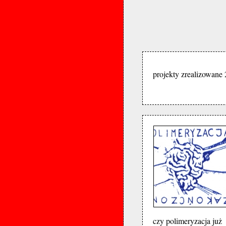
projekty zrealizowane
czy polimeryzacja już