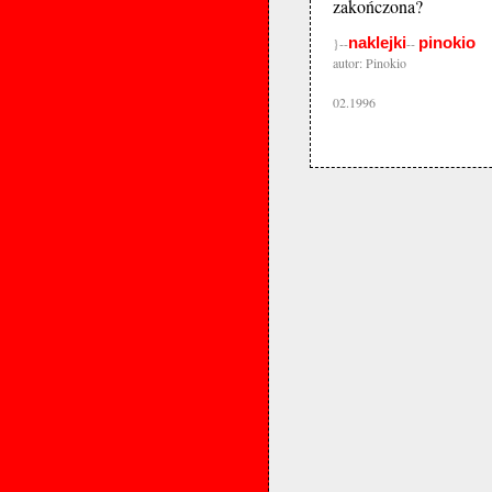
zakończona?
naklejki
pinokio
}--
--
autor: Pinokio
02.1996