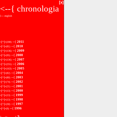
[x]
<--{
chronologia
}--- english
-(+)-
--{
2011
(208)
-(+)-
--{
2010
(81)
-(+)-
--{
2009
(136)
-(+)-
--{
2008
(95)
-(+)-
--{
2007
(136)
-(+)-
--{
2006
(255)
-(+)-
--{
2005
(163)
-(+)-
--{
2004
(82)
-(+)-
--{
2003
(80)
-(+)-
--{
2002
(74)
-(+)-
--{
2001
(21)
-(+)-
--{
2000
(13)
-(+)-
--{
1999
(13)
-(+)-
--{
1998
(13)
-(+)-
--{
1997
(30)
-(+)-
--{
1996
(9)
2