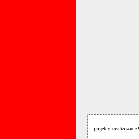
projekty zrealizowane