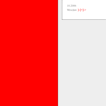
10.2006
Wrocław
}-[+]->