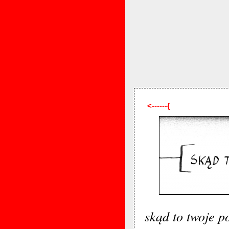
<------{
skąd to twoje p