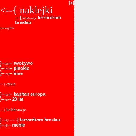
[x]
<--{
naklejki
---{
terrordrom
kolaboracje
breslau
}--- english
}--
--
twożywo
(15)
}--
--
pinokio
(25)
}--
--
inne
(20)
---{ cykle
}--
--
kapitan europa
(10)
}--
--
20 lat
(8)
---{ kolaboracje
}--
------{
terrordrom breslau
(9)
}--
--
meble
(4)