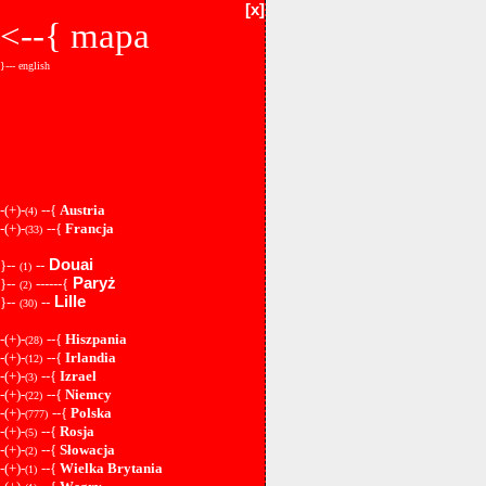
[x]
<--{
mapa
}--- english
-(+)-
--{
Austria
(4)
-(+)-
--{
Francja
(33)
Douai
}--
--
(1)
Paryż
}--
------{
(2)
Lille
}--
--
(30)
-(+)-
--{
Hiszpania
(28)
-(+)-
--{
Irlandia
(12)
-(+)-
--{
Izrael
(3)
-(+)-
--{
Niemcy
(22)
-(+)-
--{
Polska
(777)
-(+)-
--{
Rosja
(5)
-(+)-
--{
Słowacja
(2)
-(+)-
--{
Wielka Brytania
(1)