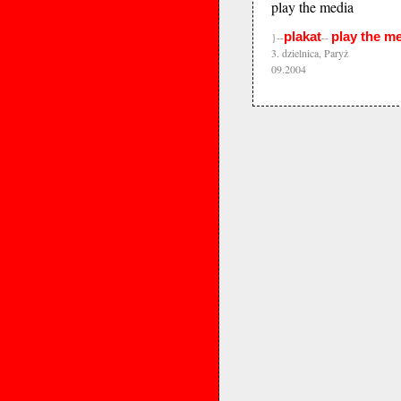
play the media
plakat
play the m
}--
--
3. dzielnica, Paryż
09.2004