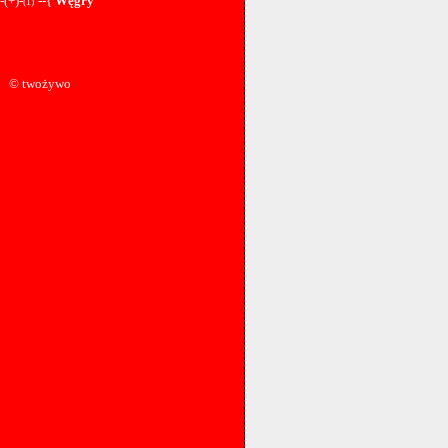
-(+)-
--{
Węgry
(1)
© twożywo