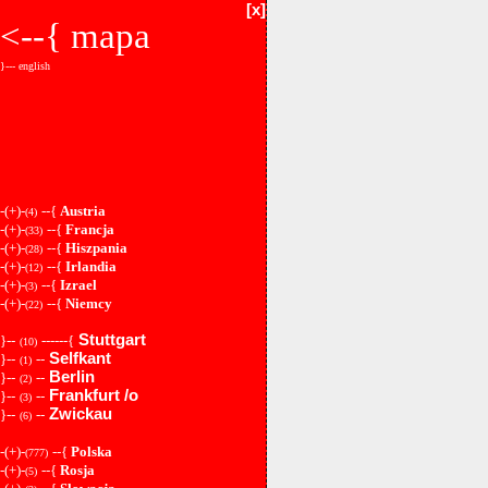
[x]
<--{
mapa
}--- english
-(+)-
--{
Austria
(4)
-(+)-
--{
Francja
(33)
-(+)-
--{
Hiszpania
(28)
-(+)-
--{
Irlandia
(12)
-(+)-
--{
Izrael
(3)
-(+)-
--{
Niemcy
(22)
Stuttgart
}--
------{
(10)
Selfkant
}--
--
(1)
Berlin
}--
--
(2)
Frankfurt /o
}--
--
(3)
Zwickau
}--
--
(6)
-(+)-
--{
Polska
(777)
-(+)-
--{
Rosja
(5)