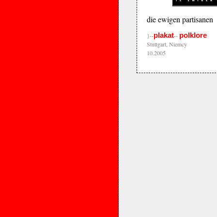
die ewigen partisanen
plakat
polklore
}--
--
Stuttgart, Niemcy
10.2005