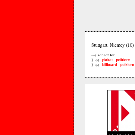
Stuttgart, Niemcy (10)
---{ zobacz też
}--
--
--
plakat
polklore
(5)
}--
--
--
billboard
polklore
(5)