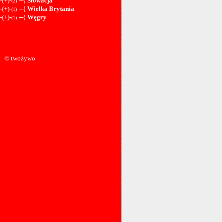
-(+)-
--{
Słowacja
(2)
-(+)-
--{
Wielka Brytania
(1)
-(+)-
--{
Węgry
(1)
© twożywo