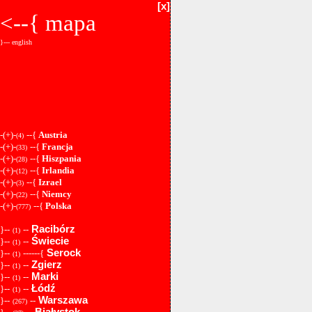
[x]
<--{
mapa
}--- english
-(+)-
--{
Austria
(4)
-(+)-
--{
Francja
(33)
-(+)-
--{
Hiszpania
(28)
-(+)-
--{
Irlandia
(12)
-(+)-
--{
Izrael
(3)
-(+)-
--{
Niemcy
(22)
-(+)-
--{
Polska
(777)
Racibórz
}--
--
(1)
Świecie
}--
--
(1)
Serock
}--
------{
(1)
Zgierz
}--
--
(1)
Marki
}--
--
(1)
Łódź
}--
--
(1)
Warszawa
}--
--
(267)
Białystok