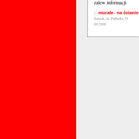
zalew informacji
murale
na ścianie
}--
--
Serock, ul. Pułtuska 39
09.2008