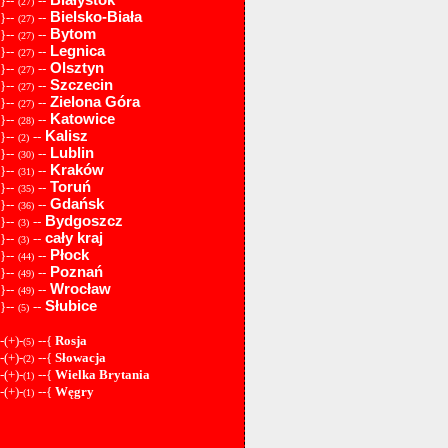
}--
--
(27)
Bielsko-Biała
}--
--
(27)
Bytom
}--
--
(27)
Legnica
}--
--
(27)
Olsztyn
}--
--
(27)
Szczecin
}--
--
(27)
Zielona Góra
}--
--
(27)
Katowice
}--
--
(28)
Kalisz
}--
--
(2)
Lublin
}--
--
(30)
Kraków
}--
--
(31)
Toruń
}--
--
(35)
Gdańsk
}--
--
(36)
Bydgoszcz
}--
--
(3)
cały kraj
}--
--
(3)
Płock
}--
--
(44)
Poznań
}--
--
(49)
Wrocław
}--
--
(49)
Słubice
}--
--
(5)
-(+)-
--{
Rosja
(5)
-(+)-
--{
Słowacja
(2)
-(+)-
--{
Wielka Brytania
(1)
-(+)-
--{
Węgry
(1)