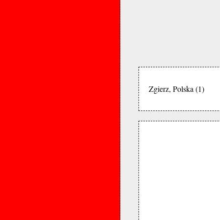
Zgierz, Polska (1)