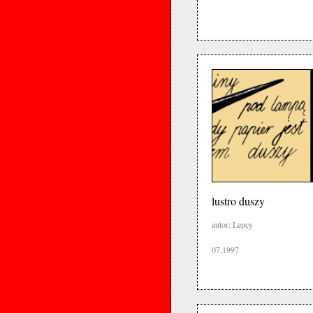
lustro duszy
autor: Lepcy
07.1997