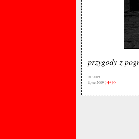
przygody z pogr
01.2009
lipiec 2009
}-[+]->