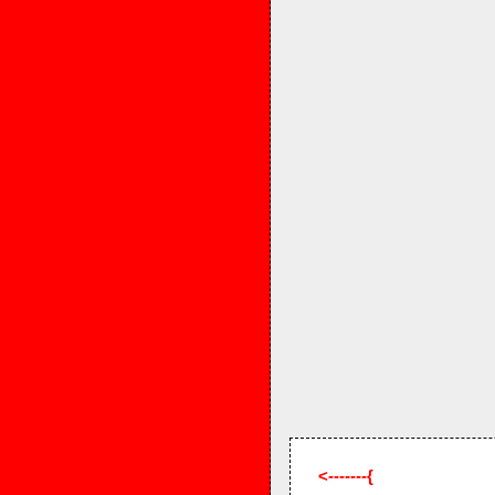
<-------{