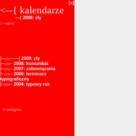
[x]
<--{
kalendarze
---{
2009: zły
}--- english
}--
------{
2009: zły
(13)
}--
--
2008: komunikat
(13)
}--
--
2007: zobowiązania
(13)
}--
--
2006: terminarz
(13)
typograficzny
}--
--
2004: typowy rok
(13)
© twożywo