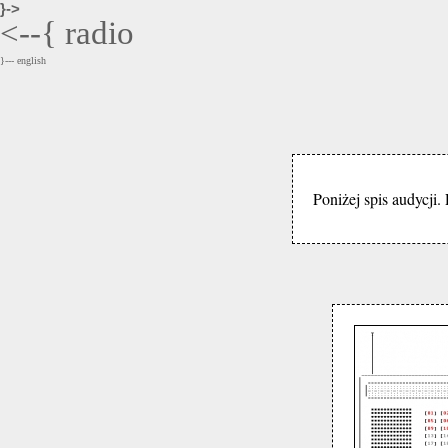
}->
<--{
radio
}--- english
Poniżej spis audycji