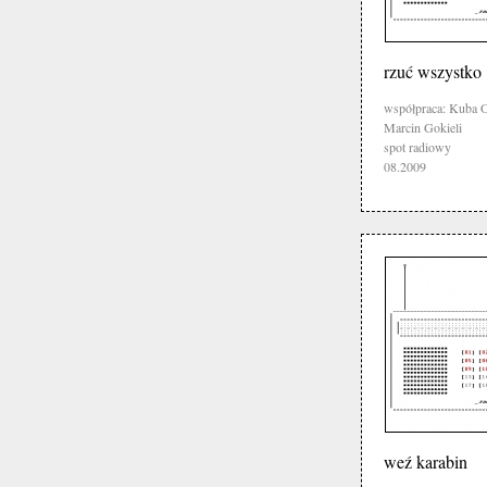
rzuć wszystko
współpraca: Kuba O
Marcin Gokieli
spot radiowy
08.2009
weź karabin