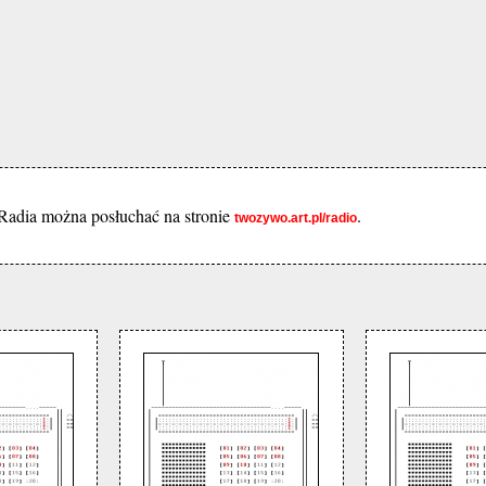
. Radia można posłuchać na stronie
.
twozywo.art.pl/radio