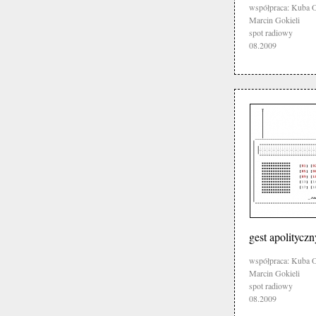
współpraca: Kuba O
Marcin Gokieli
spot radiowy
08.2009
gest apolityczn
współpraca: Kuba O
Marcin Gokieli
spot radiowy
08.2009