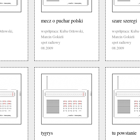
mecz o puchar polski
szare szeregi
rłowski,
współpraca: Kuba Orłowski,
współpraca: Kuba 
Marcin Gokieli
Marcin Gokieli
spot radiowy
spot radiowy
08.2009
08.2009
tygrys
tu powstanie