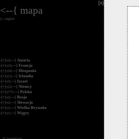
[x]
<--{
mapa
}--- english
-(+)-
--{
Austria
(4)
-(+)-
--{
Francja
(33)
-(+)-
--{
Hiszpania
(28)
-(+)-
--{
Irlandia
(12)
-(+)-
--{
Izrael
(3)
-(+)-
--{
Niemcy
(22)
-(+)-
--{
Polska
(777)
-(+)-
--{
Rosja
(5)
-(+)-
--{
Słowacja
(2)
-(+)-
--{
Wielka Brytania
(1)
-(+)-
--{
Węgry
(1)
© twożywo