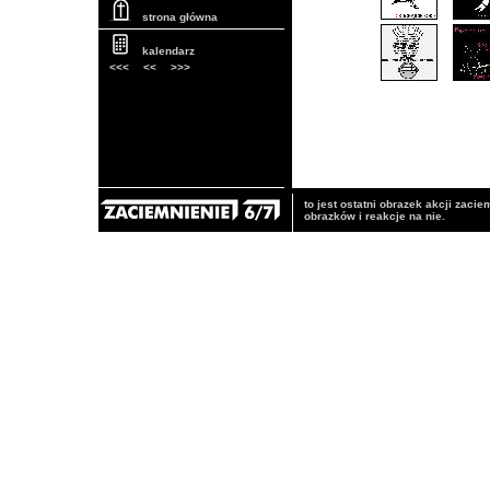
strona główna
kalendarz
<<<
<<
>>>
to jest ostatni obrazek akcji zaci
obrazków i reakcje na nie.