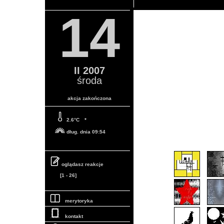
14
II 2007
środa
akcja zakończona
2.6°C
*
dług. dnia 09:54
oglądasz reakcje
[1 - 26]
merytoryka
kontakt