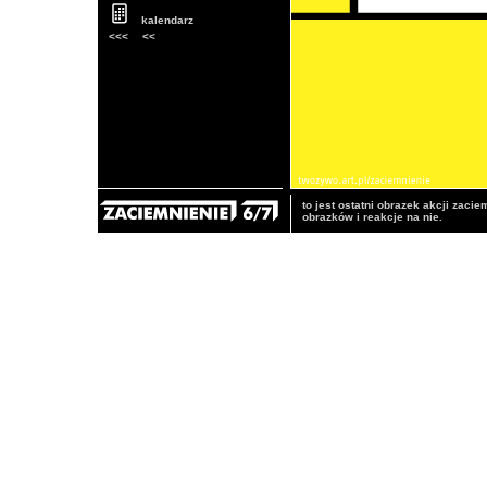
kalendarz
<<<
<<
to jest ostatni obrazek akcji zaci
obrazków i reakcje na nie.