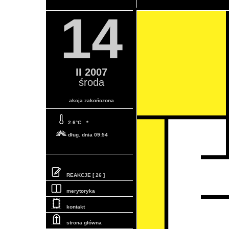
14
II 2007
środa
akcja zakończona
2.6°C
*
dług. dnia 09:54
REAKCJE [ 26 ]
merytoryka
kontakt
strona główna