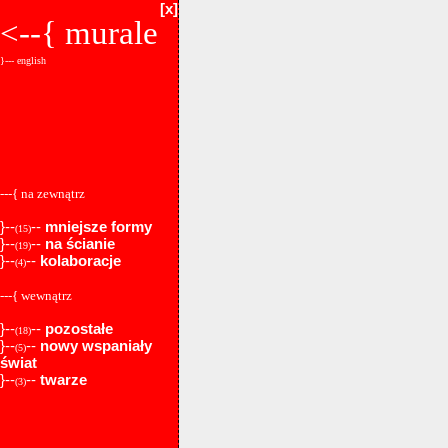
[x]
<--{
murale
}--- english
---{ na zewnątrz
}--
--
mniejsze formy
(15)
}--
--
na ścianie
(19)
}--
--
kolaboracje
(4)
---{ wewnątrz
}--
--
pozostałe
(18)
}--
--
nowy wspaniały
(5)
świat
}--
--
twarze
(3)