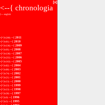
[x]
<--{
chronologia
}--- english
-(+)-
--{
2011
(208)
-(+)-
--{
2010
(81)
-(+)-
--{
2009
(136)
-(+)-
--{
2008
(95)
-(+)-
--{
2007
(136)
-(+)-
--{
2006
(255)
-(+)-
--{
2005
(163)
-(+)-
--{
2004
(82)
-(+)-
--{
2003
(80)
-(+)-
--{
2002
(74)
-(+)-
--{
2001
(21)
-(+)-
--{
2000
(13)
-(+)-
--{
1999
(13)
-(+)-
--{
1998
(13)
-(+)-
--{
1997
(30)
-(+)-
--{
1996
(9)
-(+)-
--{
1995
(5)