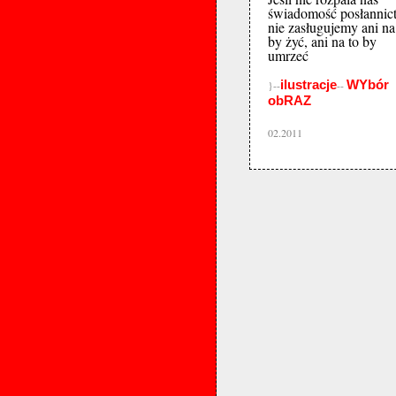
świadomość posłannic
nie zasługujemy ani na
by żyć, ani na to by
umrzeć
ilustracje
WYbór
}--
--
obRAZ
02.2011