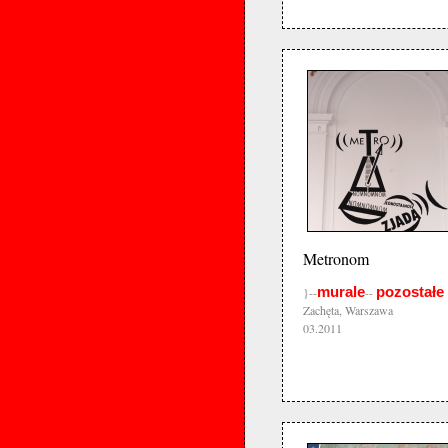
Metronom
murale
pozostałe
}--
--
Zachęta, Warszawa
03.2011