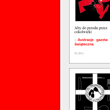
Aby do przodu przez
cokolwieki
ilustracje
gazeta
}--
--
świąteczna
02.2011