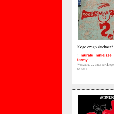
Kogo czego słuchasz?
murale
mniejsze
}--
--
formy
Warszawa, ul. Lutosławskiego
03.2011