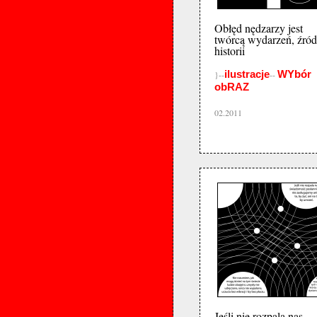
Obłęd nędzarzy jest
twórcą wydarzeń, źró
historii
ilustracje
WYbór
}--
--
obRAZ
02.2011
Jeśli nie rozpala nas